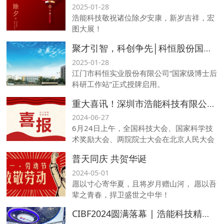
2025-01-28
浩能科技敬祝诸位除夕安康，新岁吉祥，宏
图大展！
聚才引智，科创争先│科恒股份国家级博士后科研工作站正式授牌启用
2025-01-28
江门市科恒实业股份有限公司“国家级博士后
科研工作站”正式授牌启用。
重大喜讯！深圳市浩能科技有限公司荣膺国家科技进步奖二等奖！
2024-06-27
6月24日上午，全国科技大会、国家科学技
术奖励大会、两院院士大会在北京人民大会
堂隆重举行，中共中央总书记、国家主席、
普天同庆 共贺华诞
中央军委主席习近平出席大会，为国家最高
科学技术奖获得者等颁奖并发表重要讲话。
2024-05-01
由华中科技大学、深圳市浩能科技有限公司
愿以寸心寄华夏，且将岁月赠山河， 愿以吾
为主要完成单位的“大容量锂离子电池精准制
辈之青春，捍卫盛世之中华！
造核心技术与装备”科研项目，荣获2023年
CIBF2024圆满落幕 | 浩能科技精彩再出发，期待再相聚
国家科学技术进步奖二等奖。