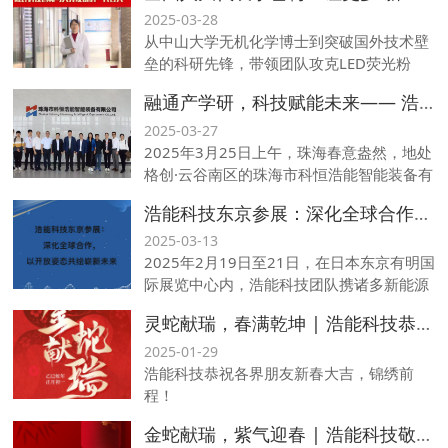
十四届全国人民代表大会第三次会议精神学
2025-03-28
习宣贯会”。
从中山大学无机化学博士到突破国外技术壁
垒的科研先锋，带领团队攻克LED荧光粉
的“卡脖子”难题；从实验室的“追光者”到人民
融通产学研，科技赋能未来—— 浩能科技与北京石墨烯研究院联合研发 蒙烯玻纤石墨烯加热系统产品正式首发揭幕
大会堂的“建言者”，连续在全国两会上聚焦
科技创新、人才发展等主题高质量建言……
2025-03-27
她就是全国人大代表、江门市科恒实业股份
2025年3月25日上午，珠海春意盎然，地处
有限公司资深研发工程师丁雪梅。
格创·云谷南区的珠海市科恒浩能智能装备有
限公司（以下简称“浩能科技”）迎来了一场
浩能科技东京参展：深化全球合作，以开放姿态共绘崭新未来
科技与产业深度融合的盛事——由浩能科技
与北京石墨烯研究院（BGI）联合研发的蒙
2025-03-13
烯玻纤石墨烯加热系统正式首发揭幕。
2025年2月19日至21日，在日本东京有明国
际展览中心内，浩能科技团队携诸多新能源
智能装备解决方案亮相"2025日本国际智能
灵蛇献瑞，春满乾坤 | 浩能科技恭祝各界朋友新春大吉，锦绣前程！
能源周-春季展"。通过展会前后为期一周的
商务与技术交流，浩能夯实了既有的海外合
2025-01-29
作根基，并为进一步拓展海外市场奠基。
浩能科技恭祝各界朋友新春大吉，锦绣前
程！
金蛇献瑞，紫气迎春 | 浩能科技敬祝诸位除夕安康，新岁吉祥，宏图大展！