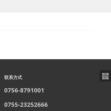
联系方式
0756-8791001
0755-23252666