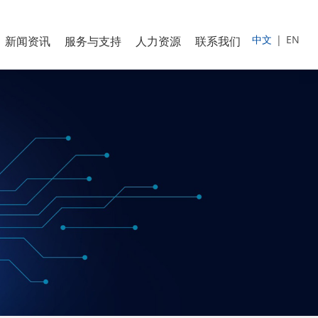
中文
|
EN
新闻资讯
服务与支持
人力资源
联系我们